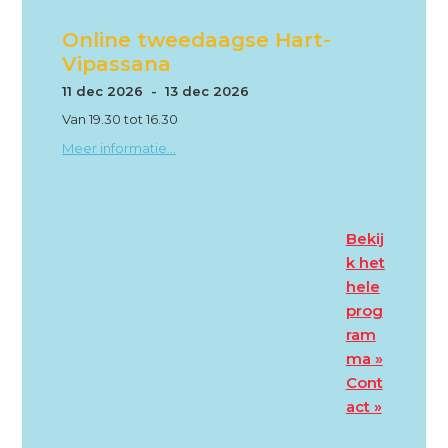
Online tweedaagse Hart-
Vipassana
11 dec 2026 - 13 dec 2026
Van 19.30 tot 16.30
Meer informatie...
Bekij
k het
hele
prog
ram
ma »
Cont
act »