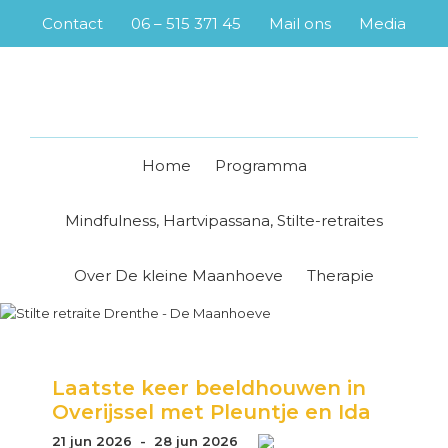
Skip
Skip
Skip
Skip
Contact
06 – 515 371 45
Mail ons
Media
to
to
to
to
primary
main
primary
footer
navigation
content
sidebar
Home
Programma
Mindfulness, Hartvipassana, Stilte-retraites
Over De kleine Maanhoeve
Therapie
Laatste keer beeldhouwen in
Overijssel met Pleuntje en Ida
21 jun 2026 - 28 jun 2026