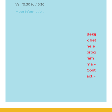
Van 19.30 tot 16.30
Meer informatie...
Bekij
k het
hele
prog
ram
ma »
Cont
act »