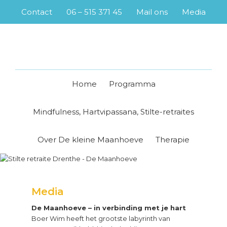
Skip
Skip
Skip
Contact
06 – 515 371 45
Mail ons
Media
to
to
to
primary
main
footer
navigation
content
Home
Programma
Mindfulness, Hartvipassana, Stilte-retraites
Over De kleine Maanhoeve
Therapie
Media
De Maanhoeve – in verbinding met je hart
Boer Wim heeft het grootste labyrinth van