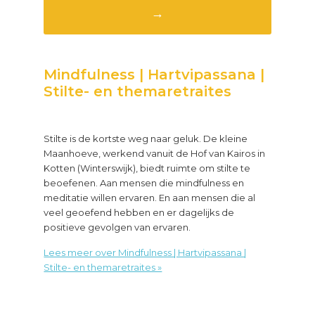
→
Mindfulness | Hartvipassana |
Stilte- en themaretraites
Stilte is de kortste weg naar geluk. De kleine
Maanhoeve, werkend vanuit de Hof van Kairos in
Kotten (Winterswijk), biedt ruimte om stilte te
beoefenen. Aan mensen die mindfulness en
meditatie willen ervaren. En aan mensen die al
veel geoefend hebben en er dagelijks de
positieve gevolgen van ervaren.
Lees meer over Mindfulness | Hartvipassana |
about
Stilte- en themaretraites »
Mindfulness
|
Hartvipassana