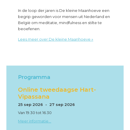
met
In de loop der jaren is De kleine Maanhoeve een
Wim
begrip geworden voor mensen uit Nederland en
en
België om meditatie, mindfulness en stilte te
Ida
beoefenen.
about
Lees meer over De kleine Maanhoeve »
Over
De
kleine
Maanhoeve
Programma
Online tweedaagse Hart-
Vipassana
25 sep 2026 - 27 sep 2026
Van 19.30 tot 16.30
Meer informatie...