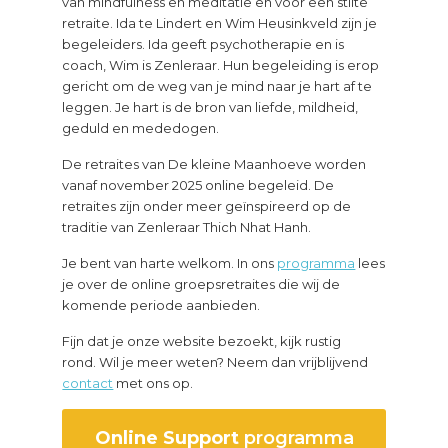
van mindfulness en meditatie en voor een stilte
retraite. Ida te Lindert en Wim Heusinkveld zijn je
begeleiders. Ida geeft psychotherapie en is
coach, Wim is Zenleraar. Hun begeleiding is erop
gericht om de weg van je mind naar je hart af te
leggen. Je hart is de bron van liefde, mildheid,
geduld en mededogen.
De retraites van De kleine Maanhoeve worden
vanaf november 2025 online begeleid. De
retraites zijn onder meer geïnspireerd op de
traditie van Zenleraar Thich Nhat Hanh.
Je bent van harte welkom. In ons
programma
lees
je over de online groepsretraites die wij de
komende periode aanbieden.
Fijn dat je onze website bezoekt, kijk rustig
rond. Wil je meer weten? Neem dan vrijblijvend
contact
met ons op.
Online Support
programma