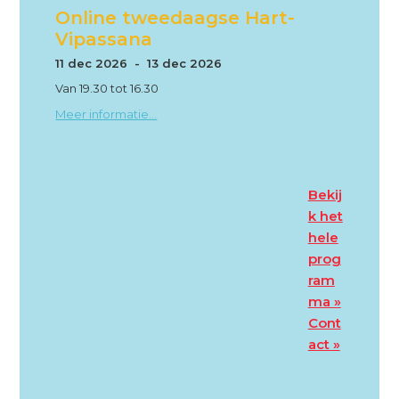
Online tweedaagse Hart-
Vipassana
11 dec 2026 - 13 dec 2026
Van 19.30 tot 16.30
Meer informatie...
Bekij
k het
hele
prog
ram
ma »
Cont
act »