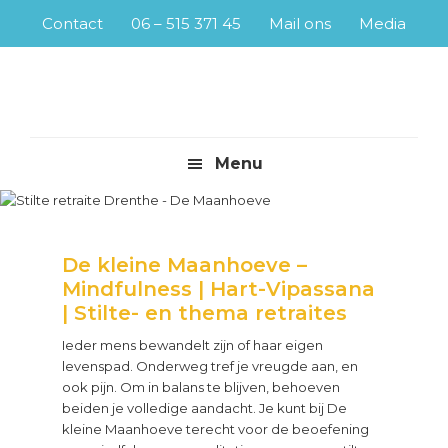
Skip
Skip
Skip
Contact
06 – 515 371 45
Mail ons
Media
to
to
to
primary
main
footer
navigation
content
Menu
De kleine Maanhoeve –
Mindfulness | Hart-Vipassana
| Stilte- en thema retraites
Ieder mens bewandelt zijn of haar eigen
levenspad. Onderweg tref je vreugde aan, en
ook pijn. Om in balans te blijven, behoeven
beiden je volledige aandacht. Je kunt bij De
kleine Maanhoeve terecht voor de beoefening