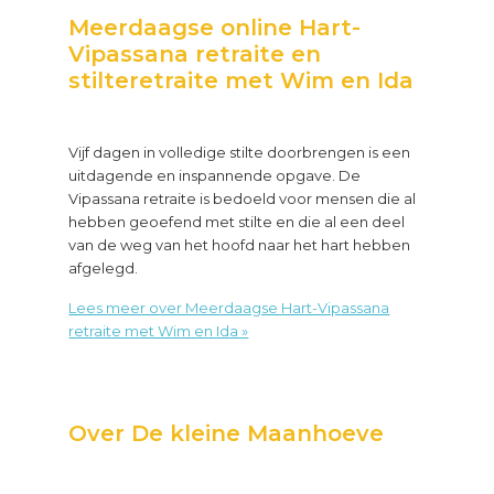
|
Meerdaagse online Hart-
Stilte-
Vipassana retraite en
en
stilteretraite met Wim en Ida
themaretraites
Vijf dagen in volledige stilte doorbrengen is een
uitdagende en inspannende opgave. De
Vipassana retraite is bedoeld voor mensen die al
hebben geoefend met stilte en die al een deel
van de weg van het hoofd naar het hart hebben
afgelegd.
Lees meer over Meerdaagse Hart-Vipassana
about
retraite met Wim en Ida »
Meerdaagse
online
Hart-
Vipassana
Over De kleine Maanhoeve
retraite
en
stilteretraite