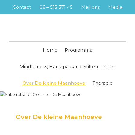
Skip
Skip
Skip
Skip
Contact
06 – 515 371 45
Mail ons
Media
to
to
to
to
primary
main
primary
footer
navigation
content
sidebar
Home
Programma
Mindfulness, Hartvipassana, Stilte-retraites
Over De kleine Maanhoeve
Therapie
Over De kleine Maanhoeve