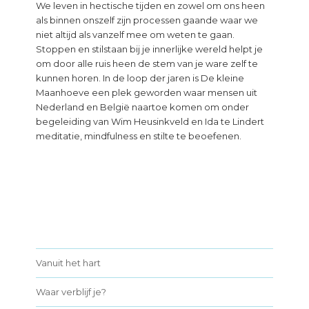
We leven in hectische tijden en zowel om ons heen
als binnen onszelf zijn processen gaande waar we
niet altijd als vanzelf mee om weten te gaan.
Stoppen en stilstaan bij je innerlijke wereld helpt je
om door alle ruis heen de stem van je ware zelf te
kunnen horen. In de loop der jaren is De kleine
Maanhoeve een plek geworden waar mensen uit
Nederland en België naartoe komen om onder
begeleiding van Wim Heusinkveld en Ida te Lindert
meditatie, mindfulness en stilte te beoefenen.
Primary
Sidebar
Vanuit het hart
Waar verblijf je?