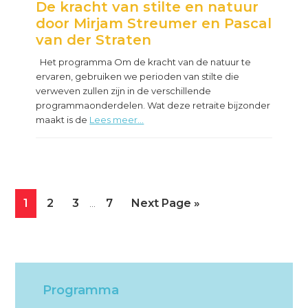
De kracht van stilte en natuur
door Mirjam Streumer en Pascal
van der Straten
Het programma Om de kracht van de natuur te
ervaren, gebruiken we perioden van stilte die
verweven zullen zijn in de verschillende
programmaonderdelen. Wat deze retraite bijzonder
maakt is de
Lees meer...
Interim
Page
Page
Page
Page
Go
1
2
3
7
Next Page »
…
pages
to
omitted
Primary
Sidebar
Programma