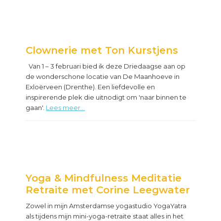
Clownerie met Ton Kurstjens
Van 1 – 3 februari bied ik deze Driedaagse aan op
de wonderschone locatie van De Maanhoeve in
Exloërveen (Drenthe). Een liefdevolle en
inspirerende plek die uitnodigt om 'naar binnen te
gaan'.
Lees meer...
Yoga & Mindfulness Meditatie
Retraite met Corine Leegwater
Zowel in mijn Amsterdamse yogastudio YogaYatra
als tijdens mijn mini-yoga-retraite staat alles in het