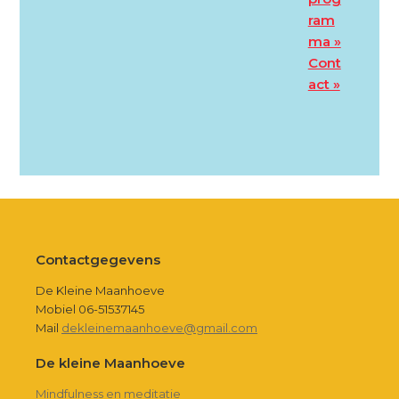
ram
ma »
Cont
act »
Footer
Contactgegevens
De Kleine Maanhoeve
Mobiel 06-51537145
Mail
dekleinemaanhoeve@gmail.com
De kleine Maanhoeve
Mindfulness en meditatie