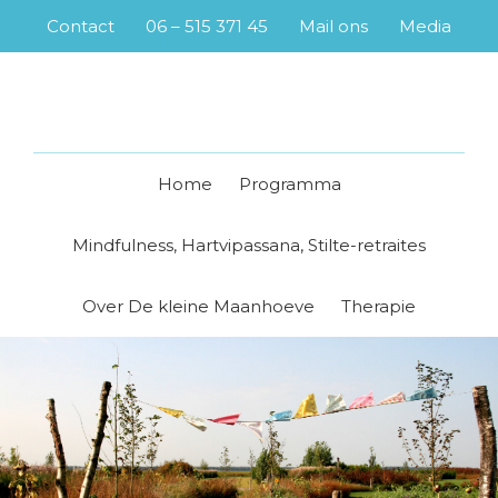
Skip
Skip
Skip
Skip
Contact
06 – 515 371 45
Mail ons
Media
to
to
to
to
primary
main
primary
footer
navigation
content
sidebar
Home
Programma
Mindfulness, Hartvipassana, Stilte-retraites
Over De kleine Maanhoeve
Therapie