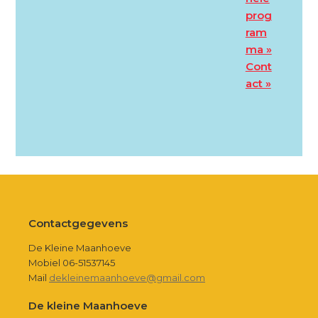
prog
ram
ma »
Cont
act »
Footer
Contactgegevens
De Kleine Maanhoeve
Mobiel 06-51537145
Mail
dekleinemaanhoeve@gmail.com
De kleine Maanhoeve