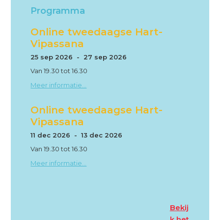
Sidebar
Programma
Online tweedaagse Hart-
Vipassana
25 sep 2026 - 27 sep 2026
Van 19.30 tot 16.30
Meer informatie...
Online tweedaagse Hart-
Vipassana
11 dec 2026 - 13 dec 2026
Van 19.30 tot 16.30
Meer informatie...
Bekij
k het