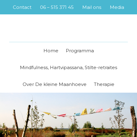
Skip
Skip
Skip
Skip
Contact
06 – 515 371 45
Mail ons
Media
to
to
to
to
primary
main
primary
footer
navigation
content
sidebar
Home
Programma
Mindfulness, Hartvipassana, Stilte-retraites
Over De kleine Maanhoeve
Therapie