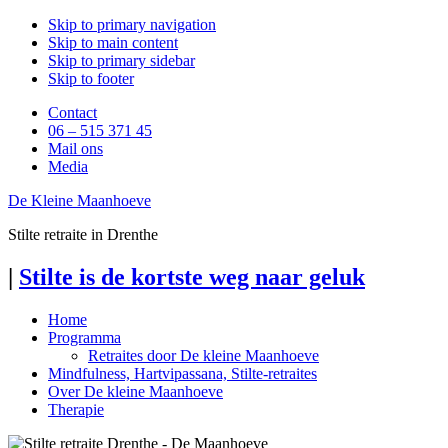
Skip to primary navigation
Skip to main content
Skip to primary sidebar
Skip to footer
Contact
06 – 515 371 45
Mail ons
Media
De Kleine Maanhoeve
Stilte retraite in Drenthe
|
Stilte is de kortste weg naar geluk
Home
Programma
Retraites door De kleine Maanhoeve
Mindfulness, Hartvipassana, Stilte-retraites
Over De kleine Maanhoeve
Therapie