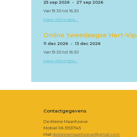
25 sep 2026 - 27 sep 2026
Van 19.30 tot 16.30
Meer informatie...
Online tweedaagse Hart-Vi
11 dec 2026 - 13 dec 2026
Van 19.30 tot 16.30
Meer informatie...
Footer
Contactgegevens
De Kleine Maanhoeve
Mobiel 06-51537145
Mail
dekleinemaanhoeve@gmail.com