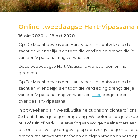
Online tweedaagse Hart-Vipassana
16 okt 2020 - 18 okt 2020
Op De Maanhoeve is een Hart-Vipassana ontwikkeld die
zacht en vriendelijk is en toch die verdieping brengt die je
van een Vipassana mag verwachten.
Deze tweedaagse Hart-Vipassana wordt alleen online
gegeven.
Op De Maanhoeve is een Hart-Vipassana ontwikkeld die
zacht en vriendelijk is en toch die verdieping brengt die je
van een Vipassana mag verwachten.
Hier
lees je meer
over de Hart-Vipassana.
In dit weekend zijn we stil. Stilte helpt ons om dichterbij on
Je bent thuis in je eigen omgeving. We oefenen op je zitkuss
huis of tuin of park. De ervaring van vorige deelnemers aan
dat er in een veilige omgeving op een zorgvuldige manier
proces van antwoorden vinden op eigen vragen en verdiepi