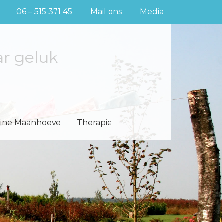
06 – 515 371 45
Mail ons
Media
ar geluk
eine Maanhoeve
Therapie