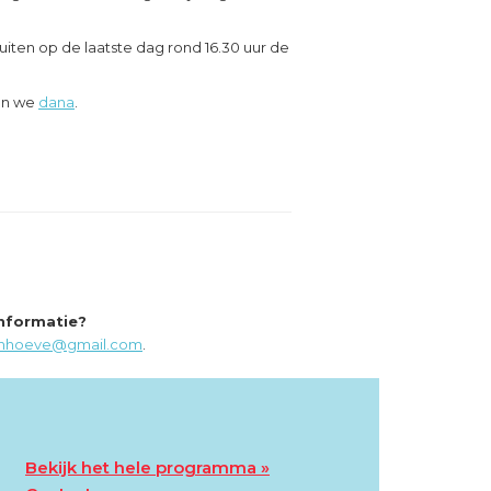
uiten op de laatste dag rond 16.30 uur de
gen we
dana
.
informatie?
nhoeve@gmail.com
.
Bekijk het hele programma »