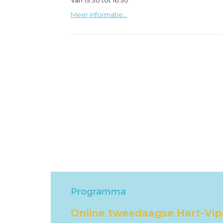
Van 19.30 tot 16.30
Meer informatie...
Programma
Online tweedaagse Hart-Vi