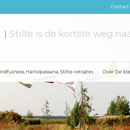
Contact
Stilte is de kortste weg na
|
ndfulness, Hartvipassana, Stilte-retraites
Over De kl