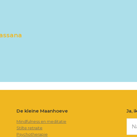
passana
De kleine Maanhoeve
Ja, 
Mindfulness en meditatie
Stilte retraite
Psychotherapie