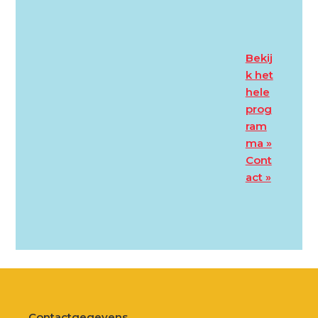
Bekij
k het
hele
prog
ram
ma »
Cont
act »
Contactgegevens