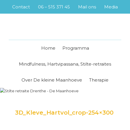
Skip
Skip
Skip
Skip
Contact
06 – 515 371 45
Mail ons
Media
to
to
to
to
primary
main
primary
footer
navigation
content
sidebar
Home
Programma
Mindfulness, Hartvipassana, Stilte-retraites
Over De kleine Maanhoeve
Therapie
3D_Kleve_Hartvol_crop-254×300