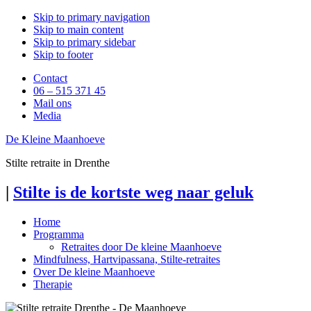
Skip to primary navigation
Skip to main content
Skip to primary sidebar
Skip to footer
Contact
06 – 515 371 45
Mail ons
Media
De Kleine Maanhoeve
Stilte retraite in Drenthe
|
Stilte is de kortste weg naar geluk
Home
Programma
Retraites door De kleine Maanhoeve
Mindfulness, Hartvipassana, Stilte-retraites
Over De kleine Maanhoeve
Therapie