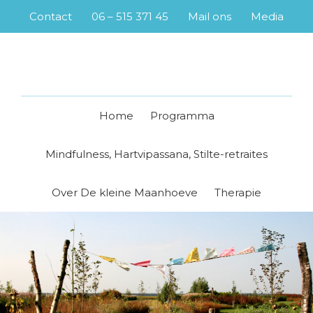
Skip
Skip
Skip
Skip
Contact
06 – 515 371 45
Mail ons
Media
to
to
to
to
primary
main
primary
footer
navigation
content
sidebar
Home
Programma
Mindfulness, Hartvipassana, Stilte-retraites
Over De kleine Maanhoeve
Therapie