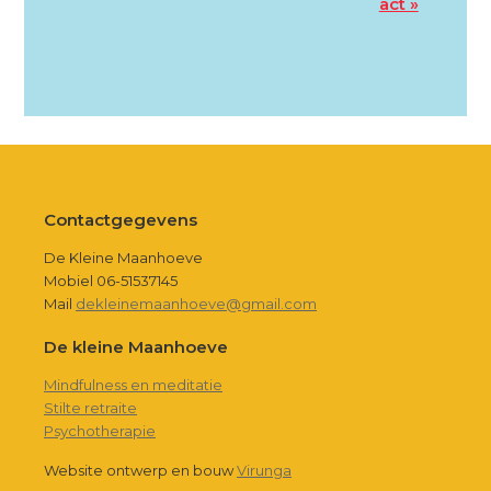
act »
Footer
Contactgegevens
De Kleine Maanhoeve
Mobiel 06-51537145
Mail
dekleinemaanhoeve@gmail.com
De kleine Maanhoeve
Mindfulness en meditatie
Stilte retraite
Psychotherapie
Website ontwerp en bouw
Virunga